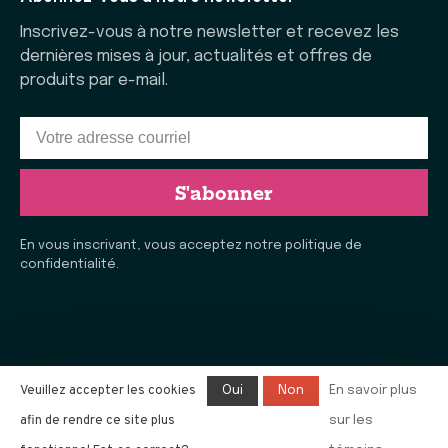
Inscrivez-vous à notre newsletter et recevez les
dernières mises à jour, actualités et offres de
produits par e-mail.
S'abonner
En vous inscrivant, vous acceptez notre politique de
confidentialité.
Veuillez accepter les cookies
Oui
Non
En savoir plus
afin de rendre ce site plus
sur les
© Copyright 2026 La Vie Laine de Rimouski
- Tous droits
réservés. E-commerce propulsé par
l'agence e-commerce