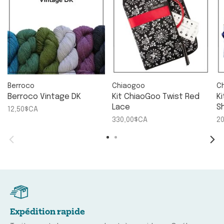
Berroco
Chiaogoo
C
Berroco Vintage DK
Kit ChiaoGoo Twist Red
K
Lace
S
12,50$CA
330,00$CA
2
Expédition rapide