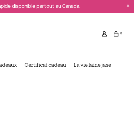
rapide disponible partout au Canada.
0
cadeaux
Certificat cadeau
La vie laine jase