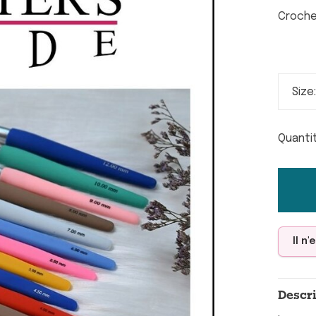
Croche
Size
Quanti
Il n
Descr