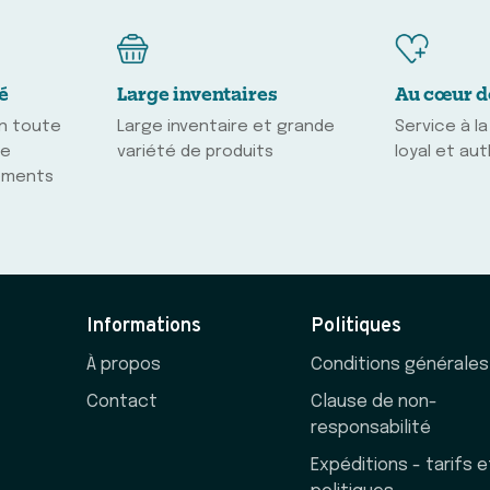
é
Large inventaires
Au cœur d
en toute
Large inventaire et grande
Service à la
ne
variété de produits
loyal et au
ements
Informations
Politiques
À propos
Conditions générales
Contact
Clause de non-
responsabilité
Expéditions - tarifs e