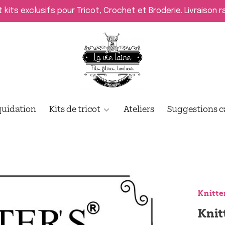
t kits exclusifs pour Tricot, Crochet et Broderie. Livraison 
quidation
Kits de tricot
Ateliers
Suggestions 
Knitte
Knit