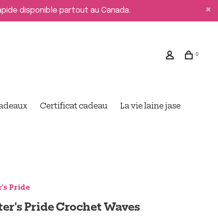
rapide disponible partout au Canada.
0
cadeaux
Certificat cadeau
La vie laine jase
r's Pride
ter's Pride Crochet Waves