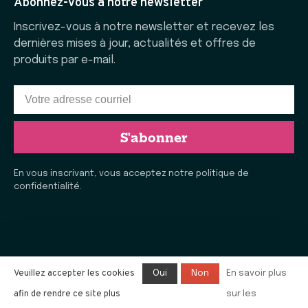
Abonnez-vous à notre newsletter
Inscrivez-vous à notre newsletter et recevez les
dernières mises à jour, actualités et offres de
produits par e-mail.
S'abonner
En vous inscrivant, vous acceptez notre politique de
confidentialité.
Veuillez accepter les cookies
Oui
Non
En savoir plus
afin de rendre ce site plus
sur les
© Copyright 2026 La Vie Laine de Rimouski
- Tous droits