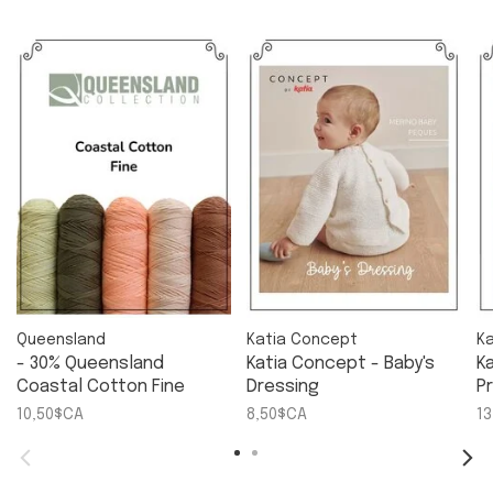
Queensland
Katia Concept
Ka
- 30% Queensland
Katia Concept - Baby's
K
Coastal Cotton Fine
Dressing
P
10,50$CA
8,50$CA
1