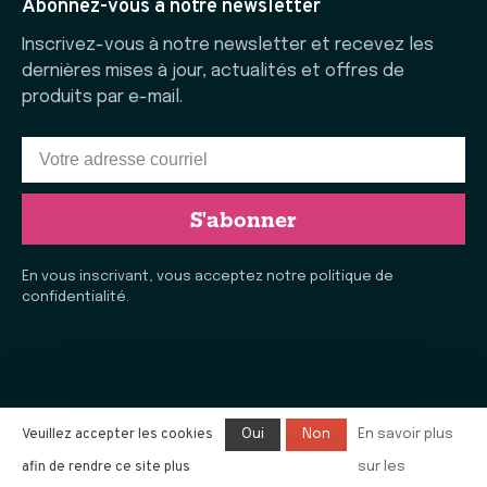
Abonnez-vous à notre newsletter
Inscrivez-vous à notre newsletter et recevez les
dernières mises à jour, actualités et offres de
produits par e-mail.
S'abonner
En vous inscrivant, vous acceptez notre politique de
confidentialité.
Veuillez accepter les cookies
Oui
Non
En savoir plus
afin de rendre ce site plus
sur les
© Copyright 2026 La Vie Laine de Rimouski
- Tous droits