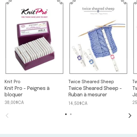
Knit Pro
Twice Sheared Sheep
T
Knit Pro - Peignes à
Twice Sheared Sheep -
T
bloquer
Ruban à mesurer
J
"Tricotez jusqu'à..."
38,00$CA
2
14,50$CA