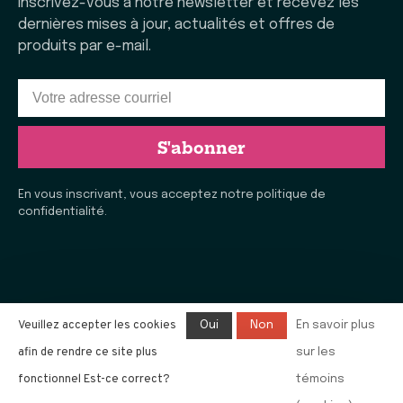
Inscrivez-vous à notre newsletter et recevez les
dernières mises à jour, actualités et offres de
produits par e-mail.
S'abonner
En vous inscrivant, vous acceptez notre politique de
confidentialité.
Veuillez accepter les cookies
Oui
Non
En savoir plus
afin de rendre ce site plus
sur les
© Copyright 2026 La Vie Laine de Rimouski
- Tous droits
réservés. E-commerce propulsé par
l'agence e-commerce
fonctionnel Est-ce correct?
témoins
Ezshop
.