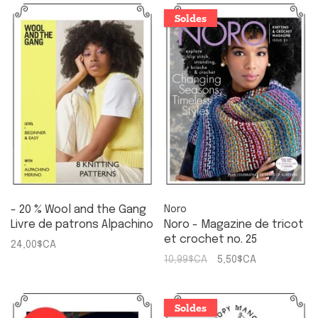
Soldes
- 20 % Wool and the Gang
Noro
Livre de patrons Alpachino
Noro - Magazine de tricot
Merino
et crochet no. 25
24,00$CA
Automne-Hiver 2024-2025
10,99$CA
5,50$CA
Soldes