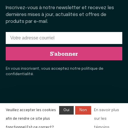
Inscrivez-vous à notre newsletter et recevez les
dernières mises à jour, actualités et offres de
produits par e-mail.
S'abonner
En vous inscrivant, vous acceptez notre politique de
confidentialité.
Veuillez accepter les cookies
Oui
Non
En savoir plus
afin de rendre ce site plus
sur les
© Copyright 2026 La Vie Laine de Rimouski
- Tous droits
réservés. E-commerce propulsé par
l'agence e-commerce
fonctionnel Est-ce correct?
témoins