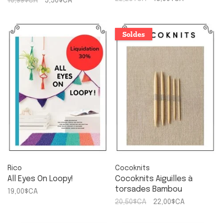
10,99$CA
5,50$CA
Soldes
Rico
Cocoknits
All Eyes On Loopy!
Cocoknits Aiguilles à
torsades Bambou
19,00$CA
20,50$CA
22,00$CA