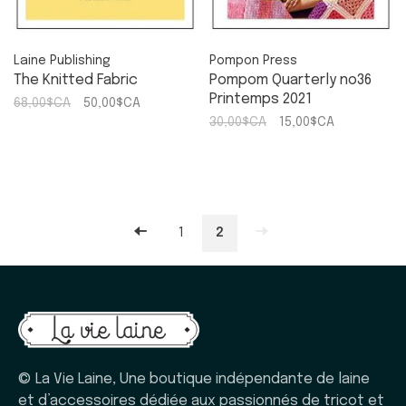
Laine Publishing
Pompon Press
The Knitted Fabric
Pompom Quarterly no36
Printemps 2021
68,00$CA
50,00$CA
30,00$CA
15,00$CA
1
2
© La Vie Laine, Une boutique indépendante de laine
et d’accessoires dédiée aux passionnés de tricot et