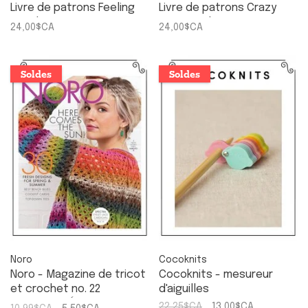
Livre de patrons Feeling
Livre de patrons Crazy
Good Yarn
Sexy Wool
24,00$CA
24,00$CA
Soldes
Soldes
Noro
Cocoknits
Noro - Magazine de tricot
Cocoknits - mesureur
et crochet no. 22
d'aiguilles
Printemps-Été 2023
22,25$CA
13,00$CA