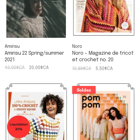
Amirisu
Noro
Amirisu 22 Spring/summer
Noro - Magazine de tricot
2021
et crochet no. 20
Printemps-Été 2022
40,00$CA
20,00$CA
10,99$CA
5,50$CA
Soldes