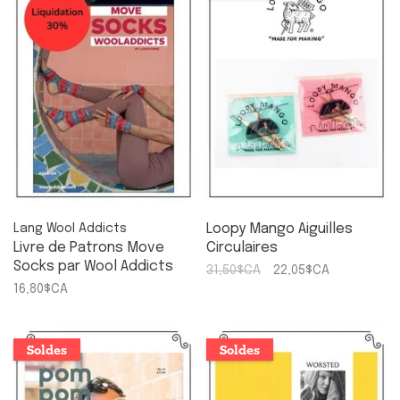
Loopy Mango Aiguilles
Lang Wool Addicts
Livre de Patrons Move
Circulaires
Socks par Wool Addicts
31,50$CA
22,05$CA
16,80$CA
Soldes
Soldes