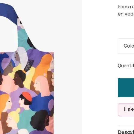
Sacs r
en ved
Colo
Quanti
Il n
Descr