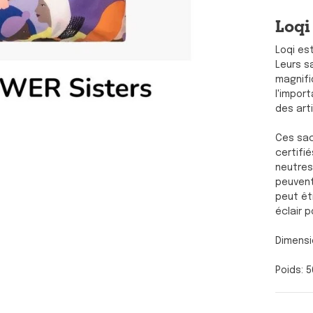
Loqi
Loqi es
Leurs s
magnifi
l'import
des art
Ces sac
certifi
neutres
peuvent
peut êt
éclair p
Dimensi
Poids: 5