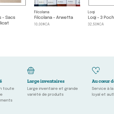
Filcolana
Loqi
 - Sacs
Filcolana - Arwetta
Loqi - 3 Poc
licat
10,00$CA
32,50$CA
é
Large inventaires
Au cœur d
en toute
Large inventaire et grande
Service à la
ne
variété de produits
loyal et au
ements