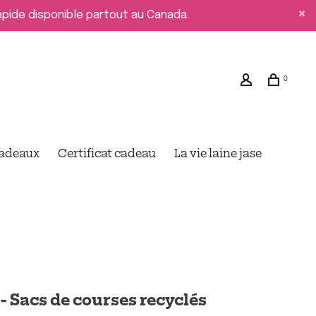
rapide disponible partout au Canada.
0
cadeaux
Certificat cadeau
La vie laine jase
 - Sacs de courses recyclés