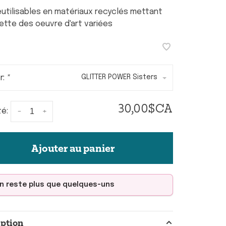
éutilisables en matériaux recyclés mettant
ette des oeuvre d'art variées
r:
*
GLITTER POWER Sisters
30,00$CA
-
+
té:
Ajouter au panier
'en reste plus que quelques-uns
iption