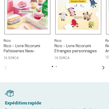
Rico
Rico
Ri
Rico - Livre Ricorumi
Rico - Livre Ricorumi
Ri
Patisseries New-
Étranges personnages
A
Yorkaises
Arc-en-Ciel
1
14,50$CA
14,50$CA
Expédition rapide