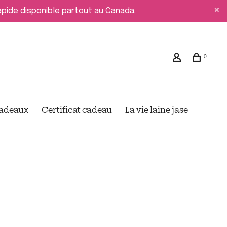
rapide disponible partout au Canada.
0
cadeaux
Certificat cadeau
La vie laine jase