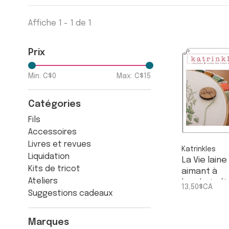
Affiche 1 - 1 de 1
Prix
Min: C$
0
Max: C$
15
Catégories
Fils
Accessoires
Livres et revues
Katrinkles
Liquidation
La Vie laine
Kits de tricot
aimant à
Ateliers
broderie (à
13,50$CA
Suggestions cadeaux
aiguilles)
Marques