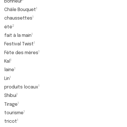
bonheur
1
Châle Bouquet
1
chaussettes
2
été
1
fait à la main
1
Festival Twist
1
Fête des mères
1
Kal
1
laine
1
Lin
1
produits locaux
1
Shibui
1
Tirage
1
tourisme
1
tricot