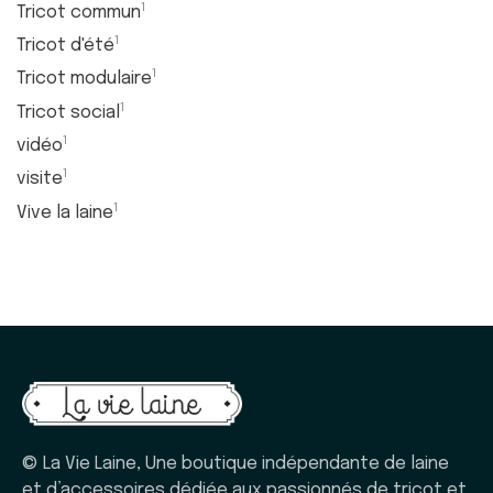
1
Tricot commun
1
Tricot d'été
1
Tricot modulaire
1
Tricot social
1
vidéo
1
visite
1
Vive la laine
© La Vie Laine, Une boutique indépendante de laine
et d’accessoires dédiée aux passionnés de tricot et