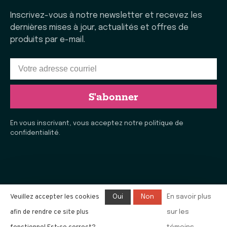
Inscrivez-vous à notre newsletter et recevez les
dernières mises à jour, actualités et offres de
produits par e-mail.
S'abonner
En vous inscrivant, vous acceptez notre politique de
confidentialité.
Veuillez accepter les cookies
Oui
Non
En savoir plus
afin de rendre ce site plus
sur les
© Copyright 2026 La Vie Laine de Rimouski
- Tous droits
réservés. E-commerce propulsé par
l'agence e-commerce