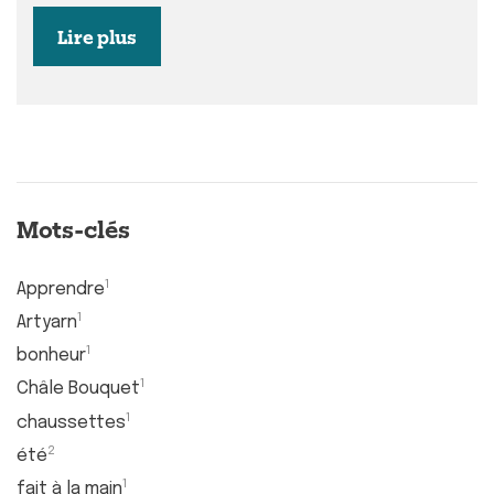
Lire plus
Mots-clés
1
Apprendre
1
Artyarn
1
bonheur
1
Châle Bouquet
1
chaussettes
2
été
1
fait à la main