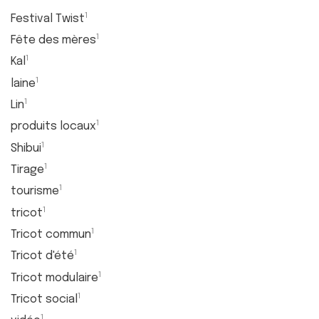
1
Festival Twist
1
Fête des mères
1
Kal
1
laine
1
Lin
1
produits locaux
1
Shibui
1
Tirage
1
tourisme
1
tricot
1
Tricot commun
1
Tricot d'été
1
Tricot modulaire
1
Tricot social
1