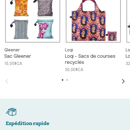
Gleener
Loqi
Lo
Sac Gleener
Loqi - Sacs de courses
L
recyclés
15,00$CA
3
30,00$CA
Expédition rapide